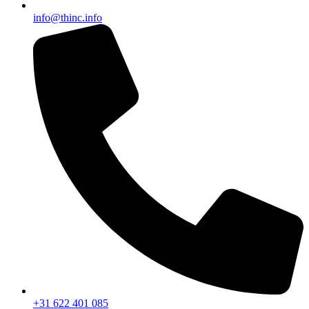
info@thinc.info
+31 622 401 085