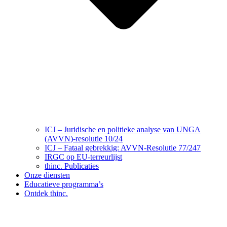
ICJ – Juridische en politieke analyse van UNGA
(AVVN)-resolutie 10/24
ICJ – Fataal gebrekkig: AVVN-Resolutie 77/247
IRGC op EU-terreurlijst
thinc. Publicaties
Onze diensten
Educatieve programma’s
Ontdek thinc.