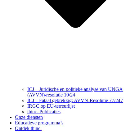
ICJ – Juridische en politieke analyse van UNGA
(AVVN)-resolutie 10/24
ICJ – Fataal gebrekkig: AVVN-Resolutie 77/247
IRGC op EU-terreurlijst
thinc. Publicaties
Onze diensten
Educatieve programma’s
Ontdek thinc.