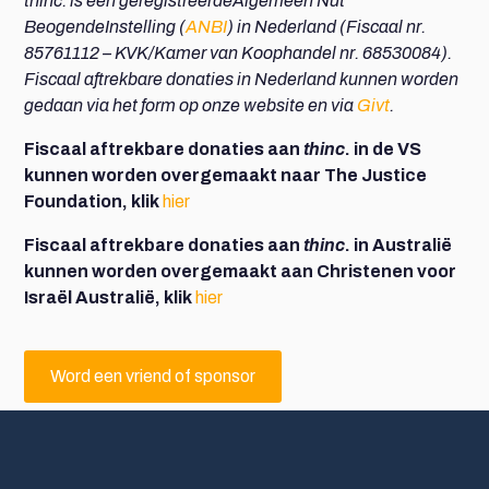
thinc. is een geregistreerdeAlgemeen Nut
BeogendeInstelling (
ANBI
) in Nederland (Fiscaal nr.
85761112 – KVK/Kamer van Koophandel nr. 68530084).
Fiscaal aftrekbare donaties in Nederland kunnen worden
gedaan via het f
orm op onze website en via
Givt
.
Fiscaal aftrekbare donaties aan
thinc
. in de VS
kunnen worden overgemaakt naar The Justice
Foundation, klik
hier
Fiscaal aftrekbare donaties aan
thinc
. in Australië
kunnen worden overgemaakt aan Christenen voor
Israël Australië, klik
hier
Word een vriend of sponsor