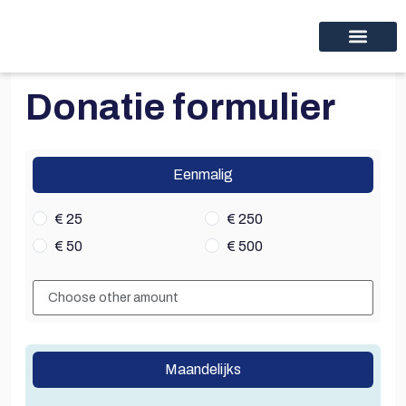
Home Thinc nl
Educational programs
Discover thinc.
Donatie formulier
Eenmalig
€ 25
€ 250
€ 50
€ 500
Maandelijks