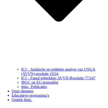
ICJ – Juridische en politieke analyse van UNGA
(AVVN)-resolutie 10/24
ICJ – Fataal gebrekkig: AVVN-Resolutie 77/247
IRGC op EU-terreurlijst
thinc. Publicaties
Onze diensten
Educatieve programma’s
Ontdek thinc.