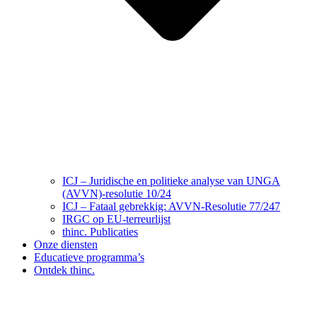
ICJ – Juridische en politieke analyse van UNGA
(AVVN)-resolutie 10/24
ICJ – Fataal gebrekkig: AVVN-Resolutie 77/247
IRGC op EU-terreurlijst
thinc. Publicaties
Onze diensten
Educatieve programma’s
Ontdek thinc.