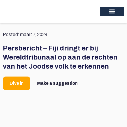
Home Thinc nl
Educational programs
Discover thinc.
Posted:
maart 7, 2024
Persbericht – Fiji dringt er bij
Wereldtribunaal op aan de rechten
van het Joodse volk te erkennen
Dive in
Make a suggestion