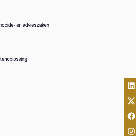
 genocide- en advieszaken
atenoplossing