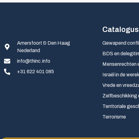
Catalogus
Amersfoort & Den Haag
Gewapend confl
Nederland
BDS en delegitim
info@thinc.info
Mensenrechten e
+31 622 401 085
Israël in de werel
Vrede en vreedz
Zelfbeschikking 
Territoriale gesc
Terrorisme