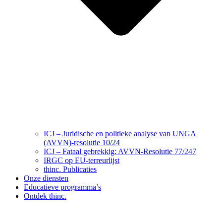
ICJ – Juridische en politieke analyse van UNGA
(AVVN)-resolutie 10/24
ICJ – Fataal gebrekkig: AVVN-Resolutie 77/247
IRGC op EU-terreurlijst
thinc. Publicaties
Onze diensten
Educatieve programma’s
Ontdek thinc.