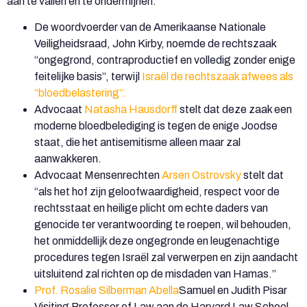
aan te vallen en te ondermijnen:
De woordvoerder van de Amerikaanse Nationale
Veiligheidsraad, John Kirby, noemde de rechtszaak
“ongegrond, contraproductief en volledig zonder enige
feitelijke basis”, terwijl
Israël de rechtszaak afwees als
“bloedbelastering”.
Advocaat
Natasha Hausdorff
stelt dat deze zaak een
moderne bloedbelediging is tegen de enige Joodse
staat, die het antisemitisme alleen maar zal
aanwakkeren.
Advocaat Mensenrechten
Arsen Ostrovsky
stelt dat
“als het hof zijn geloofwaardigheid, respect voor de
rechtsstaat en heilige plicht om echte daders van
genocide ter verantwoording te roepen, wil behouden,
het onmiddellijk deze ongegronde en leugenachtige
procedures tegen Israël zal verwerpen en zijn aandacht
uitsluitend zal richten op de misdaden van Hamas.”
Prof. Rosalie Silberman Abella
Samuel en Judith Pisar
Visiting Professor of Law aan de Harvard Law School,