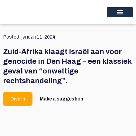
Home Thinc nl
Educational programs
Discover thinc.
Posted:
januari 11, 2024
Zuid-Afrika klaagt Israël aan voor
genocide in Den Haag – een klassiek
geval van “onwettige
rechtshandeling”.
Dive in
Make a suggestion